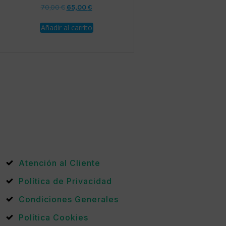
El
El
70,00
€
65,00
€
precio
precio
Añadir al carrito
original
actual
era:
es:
70,00 €.
65,00 €.
s
.
Atención al Cliente
Política de Privacidad
Condiciones Generales
Política Cookies