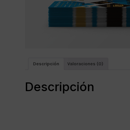
Descripción
Valoraciones (0)
Descripción
5000 flyers A3
Medidas: 297×420 mm/29X42cms.
Impresos en ambas caras a todo color
Diseño incluido en el precio