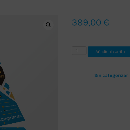
389,00
€
5000 flyers, tamaño Din A3
Flyers
Añadir al carrito
Din
A3
cantidad
Categoría:
Sin categorizar