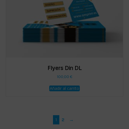
Flyers Din DL
100,00
€
Añadir al carrito
1
2
→