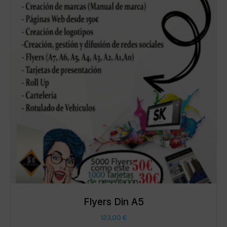
Flyers Din A5
123,00
€