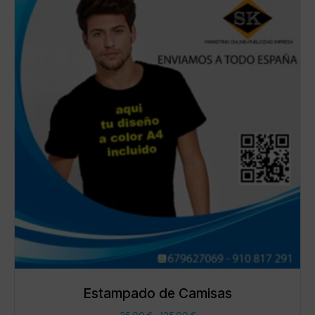
Estampado de Camisas
Rango
25,00
€
-
125,00
€