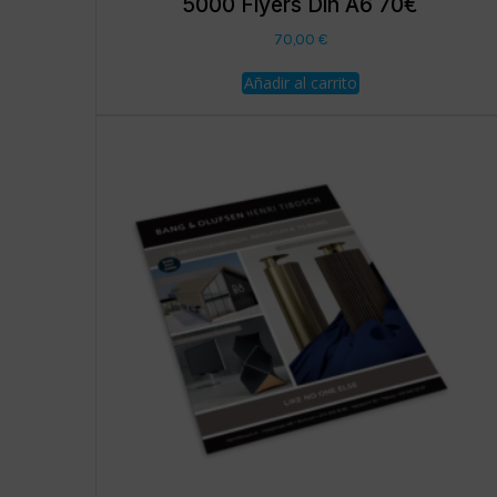
5000 Flyers Din A6 70€
70,00
€
Añadir al carrito