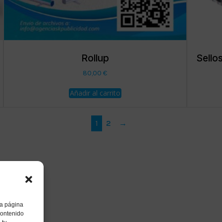
Rollup
Sello
80,00
€
Añadir al carrito
1
2
→
ra página
contenido