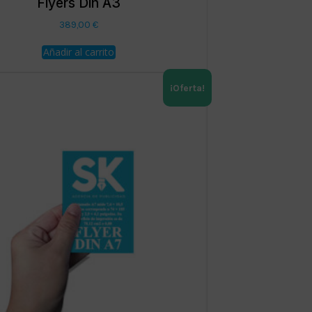
Flyers Din A3
389,00
€
Añadir al carrito
¡Oferta!