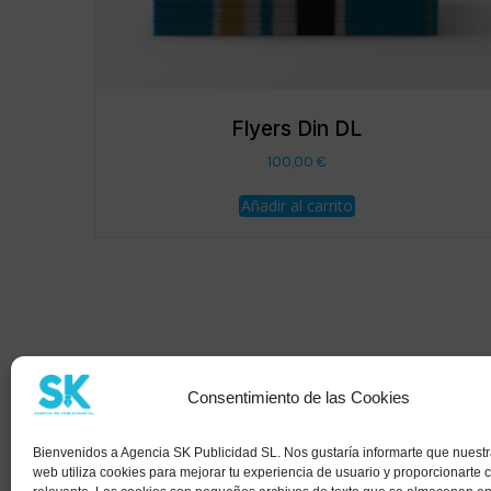
Flyers Din DL
100,00
€
Añadir al carrito
Consentimiento de las Cookies
Bienvenidos a Agencia SK Publicidad SL. Nos gustaría informarte que nuest
web utiliza cookies para mejorar tu experiencia de usuario y proporcionarte 