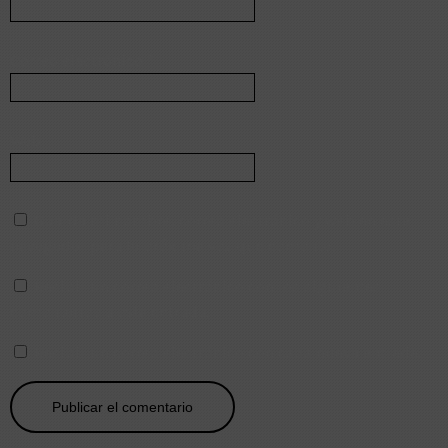
Correo electrónico
*
Web
Guarda mi nombre, correo electrónico y web en este
navegador para la próxima vez que comente.
Recibir un correo electrónico con los siguientes
comentarios a esta entrada.
Recibir un correo electrónico con cada nueva entrada.