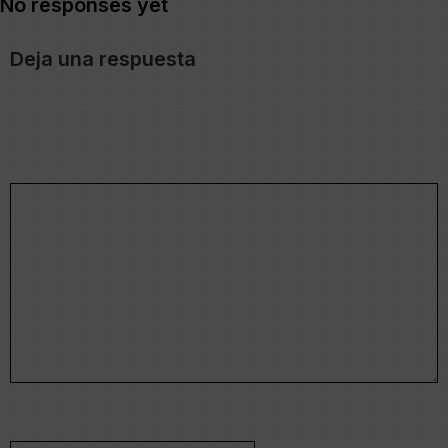
No responses yet
Deja una respuesta
Tu dirección de correo electrónico no será publicada.
Los
campos obligatorios están marcados con
*
Comentario
*
Nombre
*