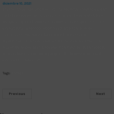
diciembre 10, 2021
Lorem ipsum dolor sit amet, consectetur adipiscing elit,
sed do eiusmod tempor incididunt ut labore et dolore
magna aliqua. Ut enim ad minim veniam, quis nostrud
exercitation ullamco laboris nisi ut aliquip ex ea
commodo consequat. Duis aute irure dolor in
reprehenderit in voluptate velit esse cillum dolore eu
fugiat nulla pariatur. Excepteur sint occaecat cupidatat
non proident, sunt in culpa qui officia deserunt mollit
anim id est laborum.
Tags:
No tags
Previous
Next