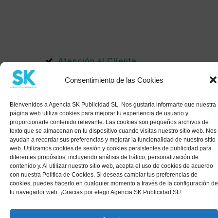
Atención al Cliente
Política de Privacidad
Consentimiento de las Cookies
Condiciones Generales
Bienvenidos a Agencia SK Publicidad SL. Nos gustaría informarte que nuestra
Política Cookies
página web utiliza cookies para mejorar tu experiencia de usuario y
proporcionarte contenido relevante. Las cookies son pequeños archivos de
Condiciones Web
texto que se almacenan en tu dispositivo cuando visitas nuestro sitio web. Nos
ayudan a recordar sus preferencias y mejorar la funcionalidad de nuestro sitio
Condiciones Mantenimiento
web. Utilizamos cookies de sesión y cookies persistentes de publicidad para
diferentes propósitos, incluyendo análisis de tráfico, personalización de
contenido y. Al utilizar nuestro sitio web, acepta el uso de cookies de acuerdo
con nuestra Política de Cookies. Si deseas cambiar tus preferencias de
cookies, puedes hacerlo en cualquier momento a través de la configuración de
tu navegador web. ¡Gracias por elegir Agencia SK Publicidad SL!
© 2026 AGENCIA SK PUBLICIDAD