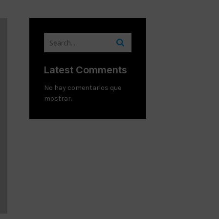
Latest Comments
No hay comentarios que
mostrar.