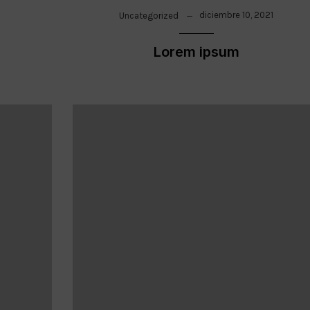
diciembre 10, 2021
Uncategorized
Lorem ipsum