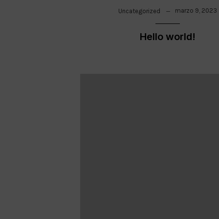
marzo 9, 2023
Uncategorized
Hello world!