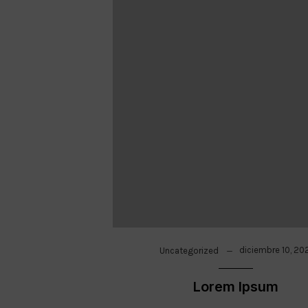
diciembre 10, 20
Uncategorized
Lorem Ipsum