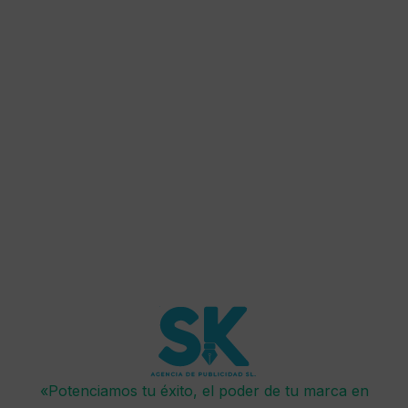
estar al tanto de los últimos cambios o actualizaciones.
Esta Política de Privacidad fue actualizada para adaptarse
al Reglamento (UE) 2016/679 del Parlamento Europeo y del
Consejo, de 27 de abril de 2016, relativo a la protección de
las personas físicas en lo que respecta al tratamiento de
datos personales y a la libre circulación de estos datos
(RGPD) y a la Ley Orgánica 3/2018, de 5 de diciembre, de
Protección de Datos Personales y garantía de los derechos
digitales.
«Potenciamos tu éxito, el poder de tu marca en