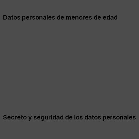
datos personales.
Datos personales de menores de edad
Respetando lo establecido en los artículos 8 del RGPD y 7
de la Ley Orgánica 3/2018, de 5 de diciembre, de
Protección de Datos Personales y garantía de los derechos
digitales, solo los mayores de 14 años podrán otorgar su
consentimiento para el tratamiento de sus datos
personales de forma lícita por
SK Publicidad
. Si se trata de
un menor de 14 años, será necesario el consentimiento de
los padres o tutores para el tratamiento, y este solo se
considerará lícito en la medida en la que los mismos lo
hayan autorizado.
Secreto y seguridad de los datos personales
SK Publicidad
se compromete a adoptar las medidas