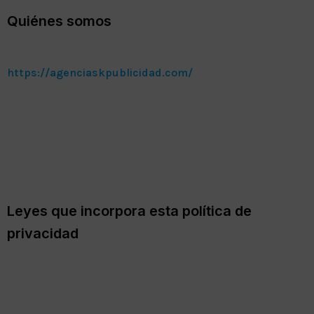
Quiénes somos
https://agenciaskpublicidad.com/
Respetando lo establecido en la legislación vigente,
SK
Publicidad
(en adelante, también Sitio Web) se
compromete a adoptar las medidas técnicas y
organizativas necesarias, según el nivel de seguridad
adecuado al riesgo de los datos recogidos.
Leyes que incorpora esta política de
privacidad
Esta política de privacidad está adaptada a la normativa
española y europea vigente en materia de protección de
datos personales en internet. En concreto, la misma